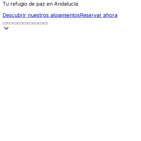
Tu refugio de paz en Andalucía
Descubrir nuestros alojamientos
Reservar ahora
Bienvenido al Camping Almócita
Situado en el corazón de Andalucía, el Camping
Almócita le ofrece una experiencia única en plena
naturaleza. Rodeado de montañas y olivos, nuestro
camping es el lugar ideal para desconectar y disfrutar de
la tranquilidad del campo andaluz.
Ya sea en familia, en pareja o entre amigos, encontrará
el alojamiento perfecto para una estancia inolvidable.
Disfrute de nuestra piscina, nuestras barbacoas y las
numerosas actividades que le proponemos.
Descubra la riqueza cultural de Andalucía, saboree la