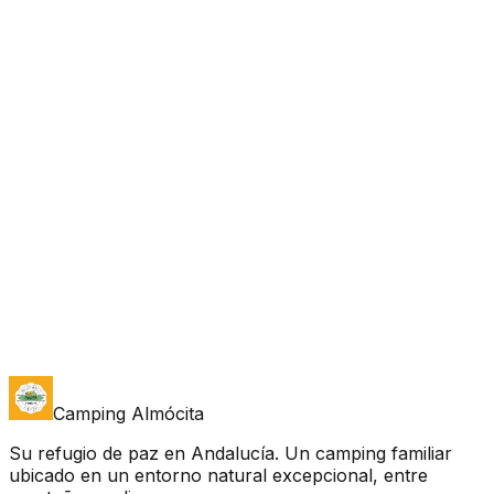
Abrir en Google Maps
Información de contacto
Dirección
Paraje Los Majuelos, Almocita, Spain
Teléfono
+34 685 124 292
Correo
Camping Almócita
campingalmocitaalpujarra@gmail.com
Su refugio de paz en Andalucía. Un camping familiar
ubicado en un entorno natural excepcional, entre